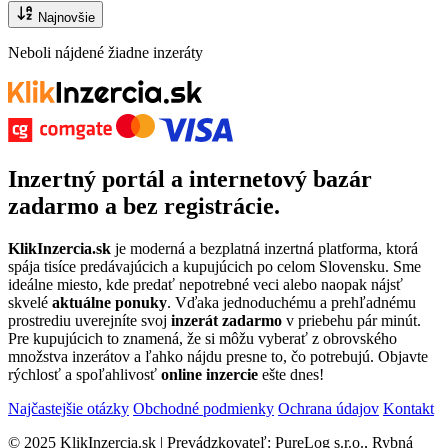
Najnovšie
Neboli nájdené žiadne inzeráty
Inzertný portál
a
internetový bazár
zadarmo
a bez registrácie.
KlikInzercia.sk
je moderná a bezplatná inzertná platforma, ktorá
spája tisíce predávajúcich a kupujúcich po celom Slovensku. Sme
ideálne miesto, kde predať nepotrebné veci alebo naopak nájsť
skvelé
aktuálne ponuky
. Vďaka jednoduchému a prehľadnému
prostrediu uverejníte svoj
inzerát zadarmo
v priebehu pár minút.
Pre kupujúcich to znamená, že si môžu vyberať z obrovského
množstva inzerátov a ľahko nájdu presne to, čo potrebujú. Objavte
rýchlosť a spoľahlivosť
online inzercie
ešte dnes!
Najčastejšie otázky
Obchodné podmienky
Ochrana údajov
Kontakt
© 2025 KlikInzercia.sk | Prevádzkovateľ: PureLog s.r.o., Rybná