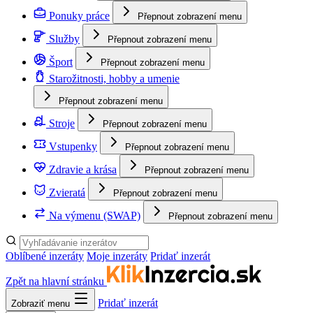
Ponuky práce
Přepnout zobrazení menu
Služby
Přepnout zobrazení menu
Šport
Přepnout zobrazení menu
Starožitnosti, hobby a umenie
Přepnout zobrazení menu
Stroje
Přepnout zobrazení menu
Vstupenky
Přepnout zobrazení menu
Zdravie a krása
Přepnout zobrazení menu
Zvieratá
Přepnout zobrazení menu
Na výmenu (SWAP)
Přepnout zobrazení menu
Oblíbené inzeráty
Moje inzeráty
Pridať inzerát
Zpět na hlavní stránku
Pridať inzerát
Zobraziť menu