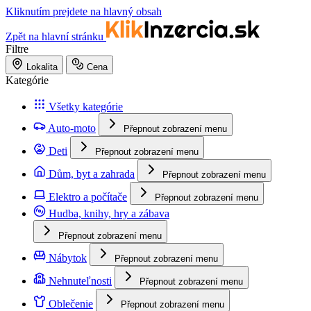
Kliknutím prejdete na hlavný obsah
Zpět na hlavní stránku
Filtre
Lokalita
Cena
Kategórie
Všetky kategórie
Auto-moto
Přepnout zobrazení menu
Deti
Přepnout zobrazení menu
Dům, byt a zahrada
Přepnout zobrazení menu
Elektro a počítače
Přepnout zobrazení menu
Hudba, knihy, hry a zábava
Přepnout zobrazení menu
Nábytok
Přepnout zobrazení menu
Nehnuteľnosti
Přepnout zobrazení menu
Oblečenie
Přepnout zobrazení menu