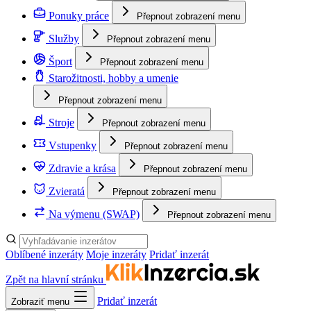
Ponuky práce
Přepnout zobrazení menu
Služby
Přepnout zobrazení menu
Šport
Přepnout zobrazení menu
Starožitnosti, hobby a umenie
Přepnout zobrazení menu
Stroje
Přepnout zobrazení menu
Vstupenky
Přepnout zobrazení menu
Zdravie a krása
Přepnout zobrazení menu
Zvieratá
Přepnout zobrazení menu
Na výmenu (SWAP)
Přepnout zobrazení menu
Oblíbené inzeráty
Moje inzeráty
Pridať inzerát
Zpět na hlavní stránku
Pridať inzerát
Zobraziť menu