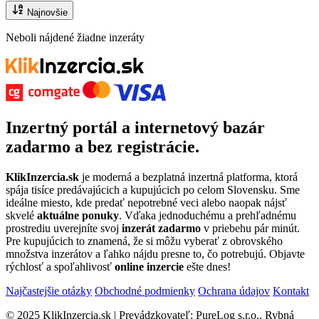
Najnovšie
Neboli nájdené žiadne inzeráty
Inzertný portál
a
internetový bazár
zadarmo
a bez registrácie.
KlikInzercia.sk
je moderná a bezplatná inzertná platforma, ktorá
spája tisíce predávajúcich a kupujúcich po celom Slovensku. Sme
ideálne miesto, kde predať nepotrebné veci alebo naopak nájsť
skvelé
aktuálne ponuky
. Vďaka jednoduchému a prehľadnému
prostrediu uverejníte svoj
inzerát zadarmo
v priebehu pár minút.
Pre kupujúcich to znamená, že si môžu vyberať z obrovského
množstva inzerátov a ľahko nájdu presne to, čo potrebujú. Objavte
rýchlosť a spoľahlivosť
online inzercie
ešte dnes!
Najčastejšie otázky
Obchodné podmienky
Ochrana údajov
Kontakt
© 2025 KlikInzercia.sk | Prevádzkovateľ: PureLog s.r.o., Rybná