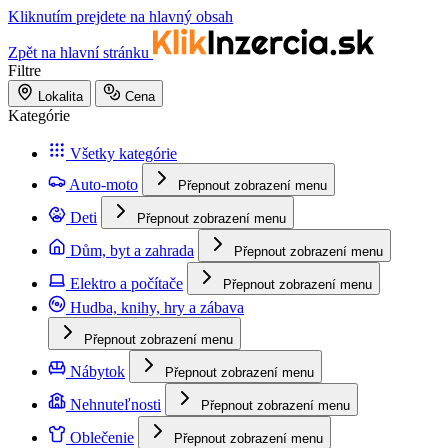
Kliknutím prejdete na hlavný obsah
Zpět na hlavní stránku
Filtre
Lokalita
Cena
Kategórie
Všetky kategórie
Auto-moto
Přepnout zobrazení menu
Deti
Přepnout zobrazení menu
Dům, byt a zahrada
Přepnout zobrazení menu
Elektro a počítače
Přepnout zobrazení menu
Hudba, knihy, hry a zábava
Přepnout zobrazení menu
Nábytok
Přepnout zobrazení menu
Nehnuteľnosti
Přepnout zobrazení menu
Oblečenie
Přepnout zobrazení menu