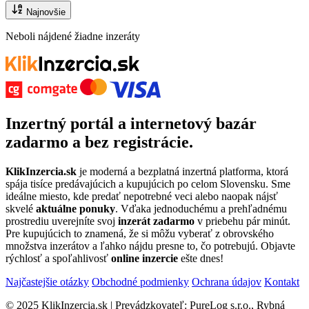
Najnovšie
Neboli nájdené žiadne inzeráty
Inzertný portál
a
internetový bazár
zadarmo
a bez registrácie.
KlikInzercia.sk
je moderná a bezplatná inzertná platforma, ktorá
spája tisíce predávajúcich a kupujúcich po celom Slovensku. Sme
ideálne miesto, kde predať nepotrebné veci alebo naopak nájsť
skvelé
aktuálne ponuky
. Vďaka jednoduchému a prehľadnému
prostrediu uverejníte svoj
inzerát zadarmo
v priebehu pár minút.
Pre kupujúcich to znamená, že si môžu vyberať z obrovského
množstva inzerátov a ľahko nájdu presne to, čo potrebujú. Objavte
rýchlosť a spoľahlivosť
online inzercie
ešte dnes!
Najčastejšie otázky
Obchodné podmienky
Ochrana údajov
Kontakt
© 2025 KlikInzercia.sk | Prevádzkovateľ: PureLog s.r.o., Rybná