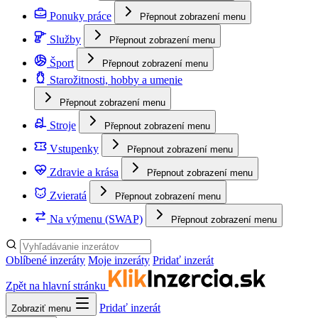
Ponuky práce
Přepnout zobrazení menu
Služby
Přepnout zobrazení menu
Šport
Přepnout zobrazení menu
Starožitnosti, hobby a umenie
Přepnout zobrazení menu
Stroje
Přepnout zobrazení menu
Vstupenky
Přepnout zobrazení menu
Zdravie a krása
Přepnout zobrazení menu
Zvieratá
Přepnout zobrazení menu
Na výmenu (SWAP)
Přepnout zobrazení menu
Oblíbené inzeráty
Moje inzeráty
Pridať inzerát
Zpět na hlavní stránku
Pridať inzerát
Zobraziť menu