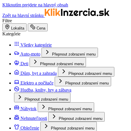
Kliknutím prejdete na hlavný obsah
Zpět na hlavní stránku
Filtre
Lokalita
Cena
Kategórie
Všetky kategórie
Auto-moto
Přepnout zobrazení menu
Deti
Přepnout zobrazení menu
Dům, byt a zahrada
Přepnout zobrazení menu
Elektro a počítače
Přepnout zobrazení menu
Hudba, knihy, hry a zábava
Přepnout zobrazení menu
Nábytok
Přepnout zobrazení menu
Nehnuteľnosti
Přepnout zobrazení menu
Oblečenie
Přepnout zobrazení menu