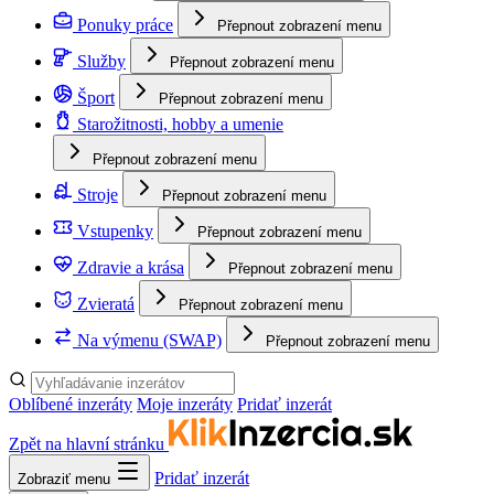
Ponuky práce
Přepnout zobrazení menu
Služby
Přepnout zobrazení menu
Šport
Přepnout zobrazení menu
Starožitnosti, hobby a umenie
Přepnout zobrazení menu
Stroje
Přepnout zobrazení menu
Vstupenky
Přepnout zobrazení menu
Zdravie a krása
Přepnout zobrazení menu
Zvieratá
Přepnout zobrazení menu
Na výmenu (SWAP)
Přepnout zobrazení menu
Oblíbené inzeráty
Moje inzeráty
Pridať inzerát
Zpět na hlavní stránku
Pridať inzerát
Zobraziť menu