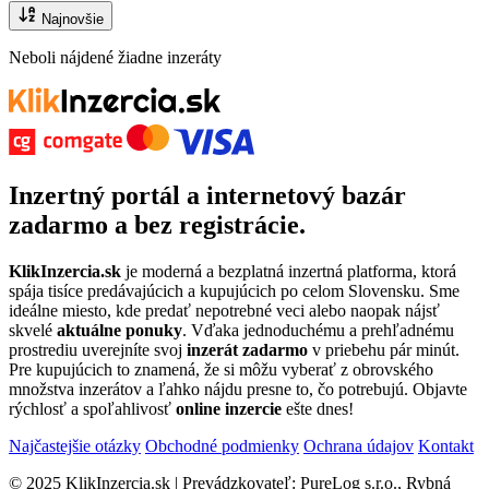
Najnovšie
Neboli nájdené žiadne inzeráty
Inzertný portál
a
internetový bazár
zadarmo
a bez registrácie.
KlikInzercia.sk
je moderná a bezplatná inzertná platforma, ktorá
spája tisíce predávajúcich a kupujúcich po celom Slovensku. Sme
ideálne miesto, kde predať nepotrebné veci alebo naopak nájsť
skvelé
aktuálne ponuky
. Vďaka jednoduchému a prehľadnému
prostrediu uverejníte svoj
inzerát zadarmo
v priebehu pár minút.
Pre kupujúcich to znamená, že si môžu vyberať z obrovského
množstva inzerátov a ľahko nájdu presne to, čo potrebujú. Objavte
rýchlosť a spoľahlivosť
online inzercie
ešte dnes!
Najčastejšie otázky
Obchodné podmienky
Ochrana údajov
Kontakt
© 2025 KlikInzercia.sk | Prevádzkovateľ: PureLog s.r.o., Rybná