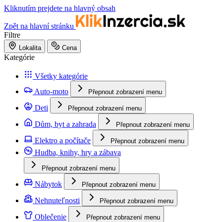
Kliknutím prejdete na hlavný obsah
Zpět na hlavní stránku
Filtre
Lokalita
Cena
Kategórie
Všetky kategórie
Auto-moto
Přepnout zobrazení menu
Deti
Přepnout zobrazení menu
Dům, byt a zahrada
Přepnout zobrazení menu
Elektro a počítače
Přepnout zobrazení menu
Hudba, knihy, hry a zábava
Přepnout zobrazení menu
Nábytok
Přepnout zobrazení menu
Nehnuteľnosti
Přepnout zobrazení menu
Oblečenie
Přepnout zobrazení menu